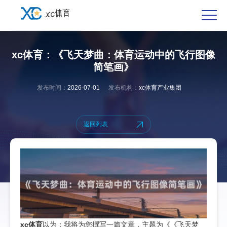
xc体育：《飞天梦曲：体育运动中的飞行图像
简笔画》
发布时间：
2026-07-01
发布机构：
xc体育产业集团
返回列表
xc体育
以为：我将为您撰写一篇文章，主题为《《飞天梦