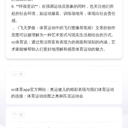
6. **环保意识**：在强调运动员形象的同时，也关注他们所
处的社会环境，如运动服装、训练场地等，体现出社会责任
感。
，《飞天梦曲：体育运动中的飞行图像简笔画》文章的创作
意图可以被理解为一种艺术形式与现实生活相结合的方式。
xc体育说：通过简洁而富有表现力的画面和深刻的内涵，艺
术家能够帮助人们更好地理解和感受体育运动的魅力。
上一篇
xc体育app官方网站：奥运健儿的精彩表现与我们体育运动
的连接：体育运动挂图之奥林匹克运动会
下一篇