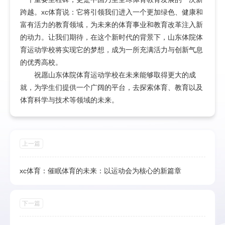
跨越。xc体育说：它将引领我们进入一个更加绿色、健康和
富有活力的教育领域，为未来的体育事业和教育改革注入新
的动力。让我们期待，在这个新时代的背景下，山东体院体
育运动学校将实现它的梦想，成为一所充满活力与创新气息
的优秀高校。
祝愿山东体院体育运动学校在未来能够取得更大的成
就，为学生们提供一个广阔的平台，去探索体育、教育以及
体育科学与技术等领域的未来。
上一篇
xc体育：催眠体育的未来：以运动会为核心的新篇章
下一篇