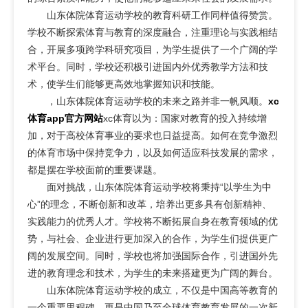
山东体院体育运动学校的教育科研工作同样值得赞赏。
学校不断探索体育与教育的深度融合，注重理论与实践相结
合，开展多项跨学科研究项目，为学生提供了一个广阔的学
术平台。同时，学校还积极引进国内外优秀教学方法和技
术，使学生们能够更高效地掌握知识和技能。
，山东体院体育运动学校的未来之路并非一帆风顺。
xc
体育app官方网站
xc体育以为：国家对教育的投入持续增
加，对于高校体育事业的要求也日益提高。如何在竞争激烈
的体育市场中保持竞争力，以及如何适应科技发展的需求，
都是摆在学校面前的重要课题。
面对挑战，山东体院体育运动学校将秉持“以学生为中
心”的理念，不断创新和改革，培养出更多具有创新精神、
实践能力的优秀人才。学校将不断拓展自身在教育领域的优
势，与社会、企业进行更加深入的合作，为学生们提供更广
阔的发展空间。同时，学校也将加强国际合作，引进国外先
进的教育理念和技术，为学生的未来搭建更为广阔的舞台。
山东体院体育运动学校的成立，不仅是中国高等教育的
一个重要里程碑，更是中国乃至全球体育教育发展的一次新