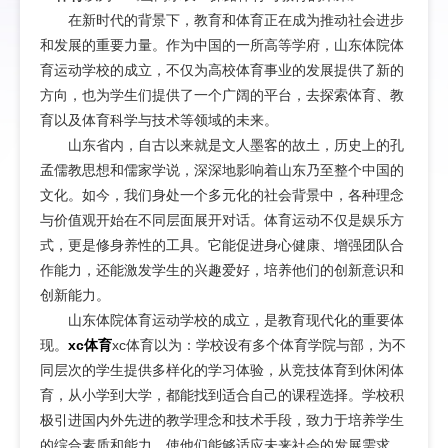
在新时代的背景下，教育和体育正在成为推动社会进步
和发展的重要力量。作为中国的一所高等学府，山东体院体
育运动学校的成立，不仅为高校体育事业的发展提供了新的
方向，也为学生们提供了一个广阔的平台，去探索体育、教
育以及体育科学与技术等领域的未来。
山东省内，自古以来就是文人墨客的故土，历史上的孔
孟儒教思想和儒家学说，深深地影响着山东乃至整个中国的
文化。如今，我们身处一个多元化的社会背景中，各种理念
与价值观开始在不同层面展开对话。体育运动不仅是娱乐方
式，更是修身养性的工具。它能促进身心健康、增强团队合
作能力，还能激发学生的兴趣爱好，培养他们的创新意识和
创新能力。
山东体院体育运动学校的成立，是教育现代化的重要体
现。
xc体育
xc体育以为：学校设有多个体育学院与部，为不
同层次的学生提供多样化的学习体验，从竞技体育到休闲体
育，从小学到大学，都能找到适合自己的课程选择。学校积
极引进国内外先进的教学理念和技术手段，致力于培养学生
的综合素质和能力，使他们能够适应未来社会的发展需求。