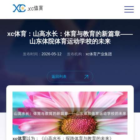
xc体育：山高水长：体育与教育的新篇章——
山东体院体育运动学校的未来
发布时间：
2026-05-12
发布机构：
xc体育产业集团
返回列表
xc体育
以为：《山高水长：探路体育与教育的未来》