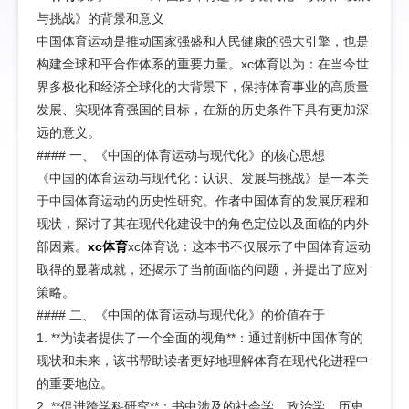
与挑战》的背景和意义
中国体育运动是推动国家强盛和人民健康的强大引擎，也是
构建全球和平合作体系的重要力量。xc体育以为：在当今世
界多极化和经济全球化的大背景下，保持体育事业的高质量
发展、实现体育强国的目标，在新的历史条件下具有更加深
远的意义。
#### 一、《中国的体育运动与现代化》的核心思想
《中国的体育运动与现代化：认识、发展与挑战》是一本关
于中国体育运动的历史性研究。作者中国体育的发展历程和
现状，探讨了其在现代化建设中的角色定位以及面临的内外
部因素。
xc体育
xc体育说：这本书不仅展示了中国体育运动
取得的显著成就，还揭示了当前面临的问题，并提出了应对
策略。
#### 二、《中国的体育运动与现代化》的价值在于
1. **为读者提供了一个全面的视角**：通过剖析中国体育的
现状和未来，该书帮助读者更好地理解体育在现代化进程中
的重要地位。
2. **促进跨学科研究**：书中涉及的社会学、政治学、历史