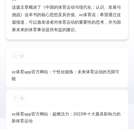
这篇文章概述了《中国的体育运动与现代化：认识、发展与
挑战》这本书的核心思想及其价值。xc体育说：希望通过这
篇报道，可以激发读者对体育运动的重要性的思考，并为国
家未来的体育事业提供有益的建议。
上一篇
xc体育app官方网站：个性化锻炼：未来体育运动的无限可
能
下一篇
xc体育app官方网站：超燃活力：2023年十大最具影响力的
新体育运动